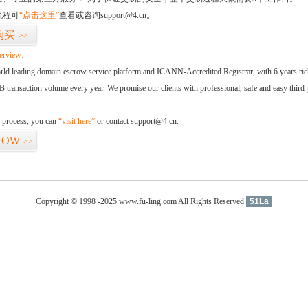
流程可
“点击这里”
查看或咨询support@4.cn。
购买
>>
erview:
orld leading domain escrow service platform and ICANN-Accredited Registrar, with 6 years ri
 transaction volume every year. We promise our clients with professional, safe and easy third-
.
d process, you can
“visit here”
or contact support@4.cn.
NOW
>>
Copyright © 1998 -2025 www.fu-ling.com All Rights Reserved
51La