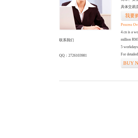
具体交易
我要
Process Ov
4.cn is a w
million RMB
联系我们
5 workdays
For detaile
QQ：2726103981
BUY 