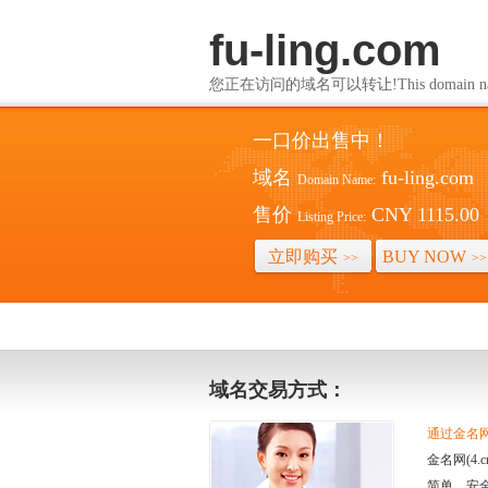
fu-ling.com
您正在访问的域名可以转让!This domain name i
一口价出售中！
域名
fu-ling.com
Domain Name:
售价
CNY 1115.00
Listing Price:
立即购买
BUY NOW
>>
>>
域名交易方式：
通过金名网(
金名网(4
简单、安